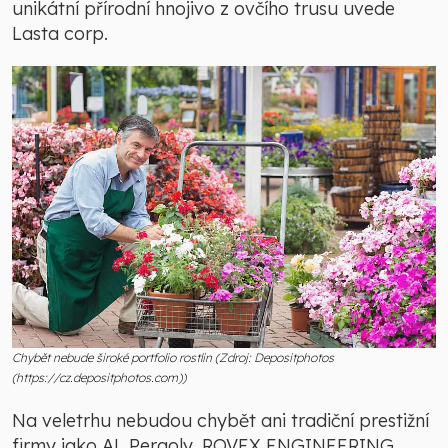
unikátní přírodní hnojivo z ovčího trusu uvede
Lasta corp.
Chybět nebude široké portfolio rostlin (Zdroj: Depositphotos
(https://cz.depositphotos.com))
Na veletrhu nebudou chybět ani tradiční prestižní
firmy jako AL Pergoly, ROVEX ENGINEERING,