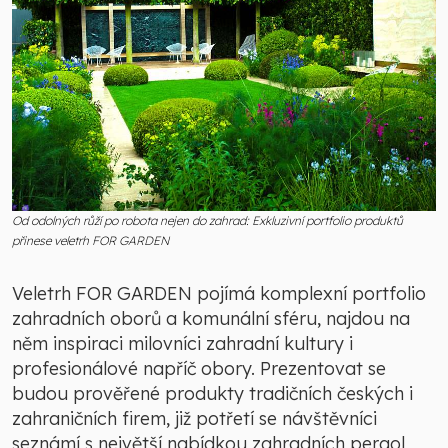
Od odolných růží po robota nejen do zahrad: Exkluzivní portfolio produktů
přinese veletrh FOR GARDEN
Veletrh FOR GARDEN pojímá komplexní portfolio
zahradních oborů a komunální sféru, najdou na
něm inspiraci milovníci zahradní kultury i
profesionálové napříč obory. Prezentovat se
budou prověřené produkty tradičních českých i
zahraničních firem, již potřetí se návštěvníci
seznámí s největší nabídkou zahradních pergol,