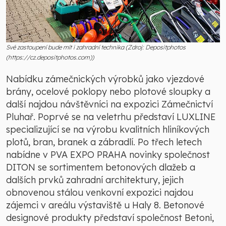
Své zastoupení bude mít i zahradní technika (Zdroj: Depositphotos
(https://cz.depositphotos.com))
Nabídku zámečnických výrobků jako vjezdové
brány, ocelové poklopy nebo plotové sloupky a
další najdou návštěvníci na expozici Zámečnictví
Pluhař. Poprvé se na veletrhu představí LUXLINE
specializující se na výrobu kvalitních hliníkových
plotů, bran, branek a zábradlí. Po třech letech
nabídne v PVA EXPO PRAHA novinky společnost
DITON se sortimentem betonových dlažeb a
dalších prvků zahradní architektury, jejich
obnovenou stálou venkovní expozici najdou
zájemci v areálu výstaviště u Haly 8. Betonové
designové produkty představí společnost Betoni,