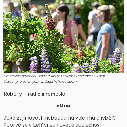
Návštěvníci se mohou těšit na stálice i novinky v sortimentu (Zdroj:
Depositphotos (https://cz.depositphotos.com))
Roboty i tradiční řemeslo
reklama
Jaké zajímavosti nebudou na veletrhu chybět?
Poprvé se v Letňanech uvede společnost