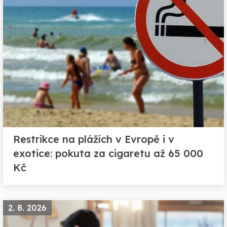
Restrikce na plážích v Evropě i v
exotice: pokuta za cigaretu až 65 000
Kč
2. 8. 2026