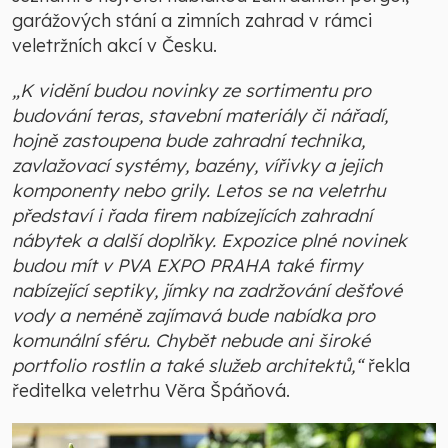
garážových stání a zimních zahrad v rámci
veletržních akcí v Česku.
„K vidění budou novinky ze sortimentu pro
budování teras, stavební materiály či nářadí,
hojně zastoupena bude zahradní technika,
zavlažovací systémy, bazény, vířivky a jejich
komponenty nebo grily. Letos se na veletrhu
představí i řada firem nabízejících zahradní
nábytek a další doplňky. Expozice plné novinek
budou mít v PVA EXPO PRAHA také firmy
nabízející septiky, jímky na zadržování dešťové
vody a neméně zajímavá bude nabídka pro
komunální sféru. Chybět nebude ani široké
portfolio rostlin a také služeb architektů,“
řekla
ředitelka veletrhu Věra Špáňová.