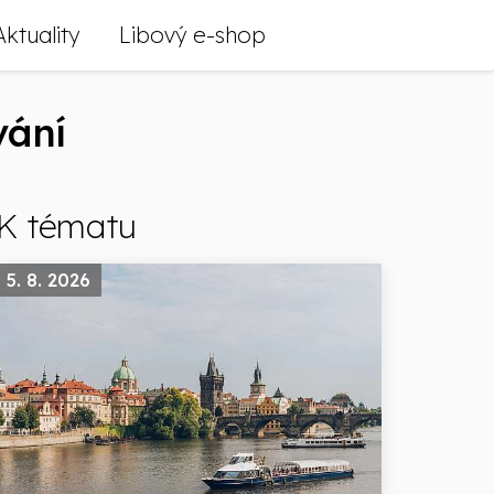
Aktuality
Libový e-shop
vání
K tématu
5. 8. 2026