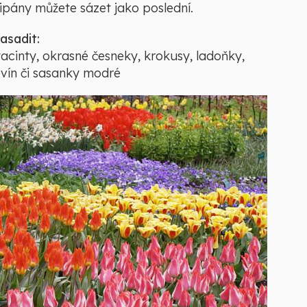
lipány můžete sázet jako poslední.
zasadit:
hyacinty, okrasné česneky, krokusy, ladoňky,
alovín či sasanky modré