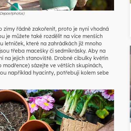
: Depositphotos)
do zimy řádně zakořenit, proto je nyní vhodná
bu je můžete také rozdělit na více menších
nu letniček, které na zahrádkách již mnoho
 jsou třeba macešky či sedmikrásky. Aby na
ní na jejich stanoviště. Drobné cibulky květin
o modřence) sázejte ve větších skupinách,
sou například hyacinty, potřebují kolem sebe