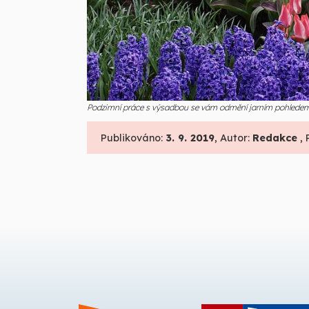
Podzimní práce s výsadbou se vám odmění jarním pohledem 
Publikováno:
3. 9. 2019
, Autor:
Redakce
, 