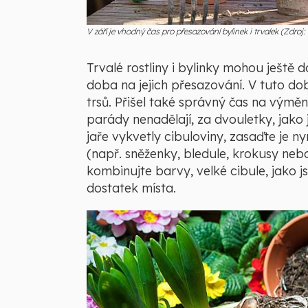
V září je vhodný čas pro přesazování bylinek i trvalek (Zdroj
Trvalé rostliny i bylinky mohou ještě 
doba na jejich přesazování. V tuto do
trsů. Přišel také správný čas na výmě
parády nenadělají, za dvouletky, jako
jaře vykvetly cibuloviny, zasaďte je ny
(např. sněženky, bledule, krokusy neb
kombinujte barvy, velké cibule, jako j
dostatek místa.