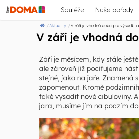
Soutěže
Naše pořady
Aktuality
V září je vhodná doba pro výsadbu 
V září je vhodná d
Září je měsícem, kdy stále ješ
ale zároveň již pociťujeme nás
stejné, jako na jaře. Znamená
zapomenout. Kromě podzimního 
také vysadit nové cibuloviny. A
jara, musíme jim na podzim do