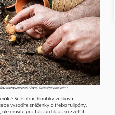
půdy zapracujte písek (Zdroj: Depositphotos.com)
nimálně 3násobné hloubky velikosti
sebe vysadíte sněženky a třeba tulipány,
 ale musíte pro tulipán hloubku zvětšit.