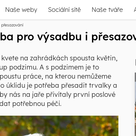
Naše weby
Sociální sítě
Naše tváře
i přesazování
oba pro výsadbu i přesazo
tě kvete na zahrádkách spousta květin,
tup podzimu. A s podzimem je to
 spoustu práce, na kterou nemůžeme
úklidu je potřeba přesadit trvalky a
by nás na jaře přivítaly první poslové
dat potřebnou péči.