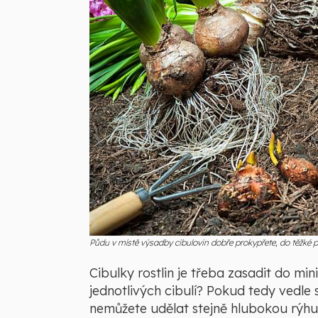
Půdu v místě výsadby cibulovin dobře prokypřete, do těžké 
Cibulky rostlin je třeba zasadit do mi
jednotlivých cibulí? Pokud tedy vedle 
nemůžete udělat stejně hlubokou rýhu,