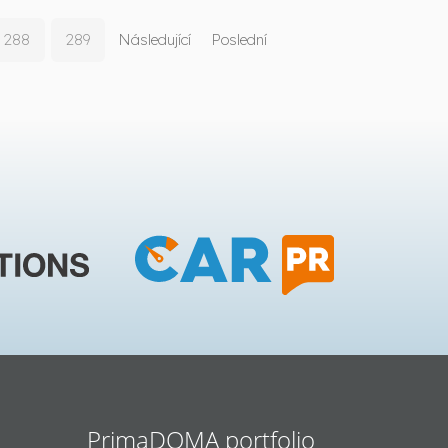
288
289
Následující
Poslední
PrimaDOMA portfolio