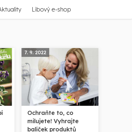
Aktuality
Libový e-shop
7. 9. 2022
bí
Ochraňte to, co
milujete! Vyhrajte
balíček produktů