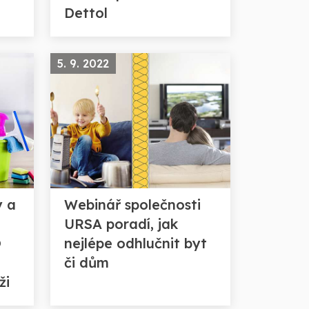
Dettol
5. 9. 2022
y a
Webinář společnosti
URSA poradí, jak
O
nejlépe odhlučnit byt
či dům
ži