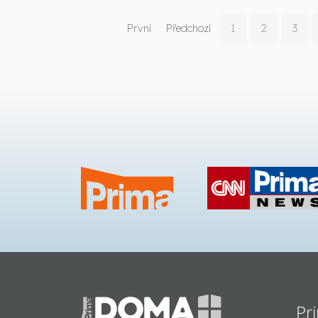
První
Předchozí
1
2
3
Pr