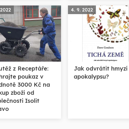
 2022
4. 9. 2022
utěž z Receptáře:
Jak odvrátit hmyzí
hrajte poukaz v
apokalypsu?
dnotě 3000 Kč na
kup zboží od
lečnosti Isolit
avo