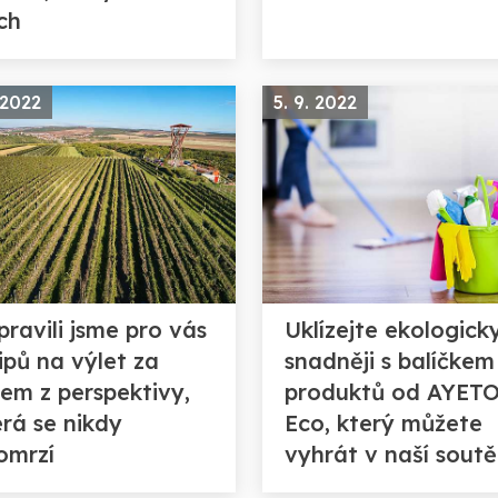
ch
 2022
5. 9. 2022
pravili jsme pro vás
Uklízejte ekologick
ipů na výlet za
snadněji s balíčkem
nem z perspektivy,
produktů od AYET
erá se nikdy
Eco, který můžete
omrzí
vyhrát v naší soutě