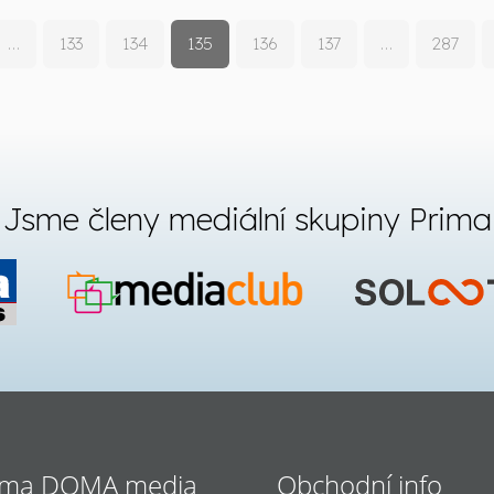
…
133
134
135
136
137
…
287
Jsme členy mediální skupiny Prima
ima DOMA media
Obchodní info