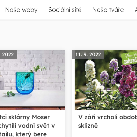
Naše weby
Sociální sítě
Naše tváře
. 2022
11. 9. 2022
tci sklárny Moser
V září vrcholí obdo
hytili vodní svět v
sklizně
ailu, který bere