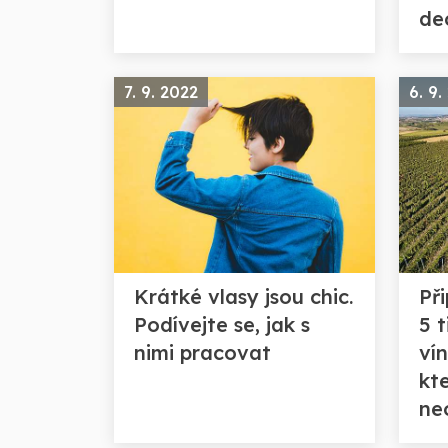
de
7. 9. 2022
6. 9.
Krátké vlasy jsou chic.
Při
Podívejte se, jak s
5 t
nimi pracovat
ví
kt
ne