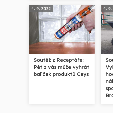
4. 9. 2022
4. 9.
Soutěž z Receptáře:
So
Pět z vás může vyhrát
Vy
balíček produktů Ceys
ho
ná
spo
Br