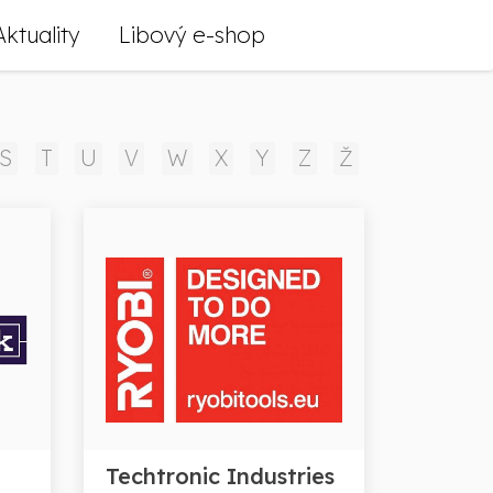
Aktuality
Libový e-shop
S
T
U
V
W
X
Y
Z
Ž
Techtronic Industries