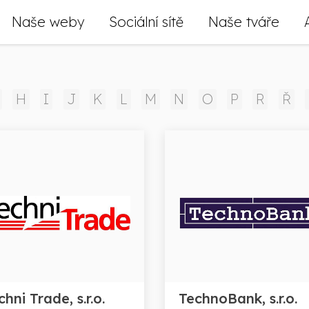
Naše weby
Sociální sítě
Naše tváře
H
I
J
K
L
M
N
O
P
R
Ř
chni Trade, s.r.o.
TechnoBank, s.r.o.