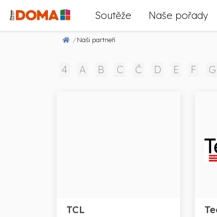
Soutěže
Naše pořady
Naši partneři
4
A
B
C
Č
D
E
F
G
TCL
Te