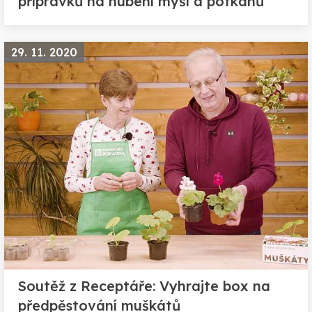
přípravků na hubení myší a potkanů
29. 11. 2020
Soutěž z Receptáře: Vyhrajte box na
předpěstování muškátů