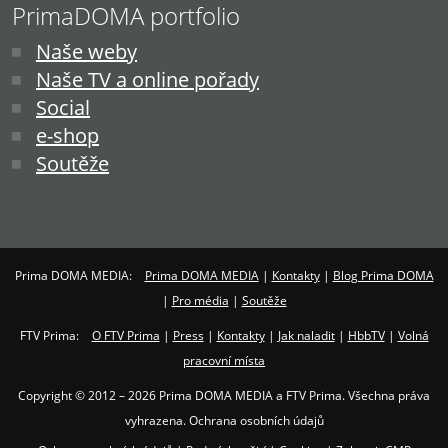
PrimaDOMA portfolio
Naše weby
Naše TV a online pořady
Social
e-shop
Soutěže
Prima DOMA MEDIA:
Prima DOMA MEDIA
|
Kontakty
|
Blog Prima DOMA
|
Pro média
|
Soutěže
FTV Prima:
O FTV Prima
|
Press
|
Kontakty
|
Jak naladit
|
HbbTV
|
Volná
pracovní místa
Copyright © 2012 – 2026 Prima DOMA MEDIA a FTV Prima. Všechna práva
vyhrazena. Ochrana osobních údajů