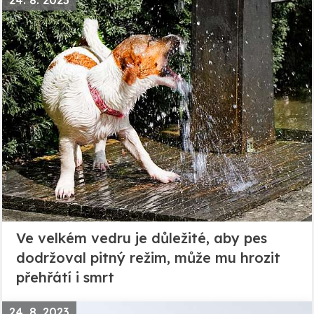
Ve velkém vedru je důležité, aby pes
dodržoval pitný režim, může mu hrozit
přehřátí i smrt
24. 8. 2023