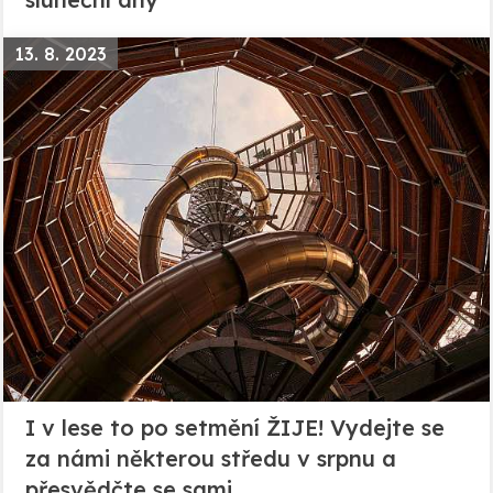
13. 8. 2023
I v lese to po setmění ŽIJE! Vydejte se
za námi některou středu v srpnu a
přesvědčte se sami.