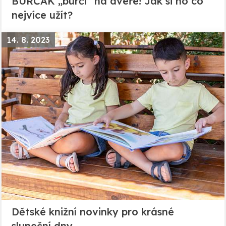
BURČÁK „burčí“ na dveře! Jak si ho co
nejvíce užít?
14. 8. 2023
Dětské knižní novinky pro krásné
sluneční dny